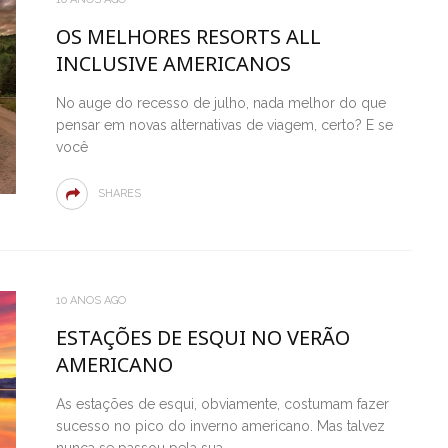
OS MELHORES RESORTS ALL
INCLUSIVE AMERICANOS
No auge do recesso de julho, nada melhor do que
pensar em novas alternativas de viagem, certo? E se
você
SHARES
10 ANOS AGO
HOTÉIS BOUTIQUE EM SAN
ESTAÇÕES DE ESQUI NO VERÃO
FRANCISCO PARA CONHECER NA
AMERICANO
SUA PRÓXIMA VIAGEM
OTÉIS DE 2021
As estações de esqui, obviamente, costumam fazer
T CONDE NAST
sucesso no pico do inverno americano. Mas talvez
nunca se passou pela sua