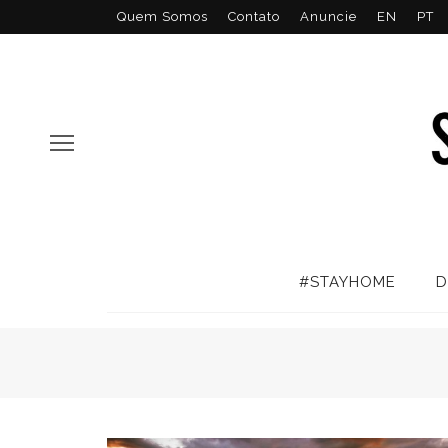
Quem Somos
Contato
Anuncie
EN
PT
#STAYHOME
D