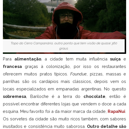
Topo do Cerro Campanário, outro ponto que tem visão de quase 360
graus
Para
alimentação
, a cidade tem muita influência
suíça
e
francesa
graças à colonização, por isso os restaurantes
oferecem muitos pratos típicos.
Foundue
, pizzas, massas e
parrilhas são os cardápios mais clássicos, depois vem os
locais especializados em empanadas argentinas. No quesito
sobremesa
, Bariloche é a terra do
chocolate
, então é
possível encontrar diferentes lojas que vendem o doce a cada
esquina. Meu favorito foi a da maior marca da cidade,
RapaNui
.
Os sorvetes da cidade são muito ricos também, com sabores
inusitados e consistência muito saborosa.
Outro detalhe são