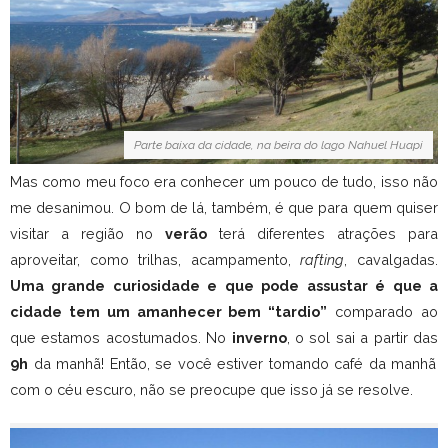
Parte baixa da cidade, na beira do lago Nahuel Huapi
Mas como meu foco era conhecer um pouco de tudo, isso não
me desanimou. O bom de lá, também, é que para quem quiser
visitar a região no
verão
terá diferentes atrações para
aproveitar, como trilhas, acampamento,
rafting
, cavalgadas.
Uma grande curiosidade e que pode assustar é que a
cidade tem um amanhecer bem “tardio”
comparado ao
que estamos acostumados. No
inverno
, o sol sai a partir das
9h
da manhã! Então, se você estiver tomando café da manhã
com o céu escuro, não se preocupe que isso já se resolve.