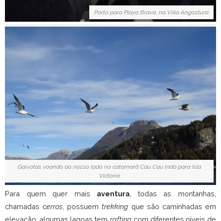
Porto para Playa Brava, na Villa Angostura
Gaivotas voando ao nosso lado no catamarã Cau Cau indo para Isla
Victoria
Para quem quer mais
aventura
, todas as montanhas,
chamadas c
erros
, possuem
trekking
que são caminhadas em
elevação; algumas lagoas tem
rafting
com diferentes níveis de