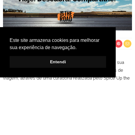
Este site armazena cookies para melhorar
2 ANOS AGO
sua experiência de navegação.
Entendi
O On the Road é um aplicativo que busca aperfeiçoar a sua
experiência como viajante, oferecendo dicas exclusivas de
viagem, através de uma curadoria realizada pelo Spice Up the
Road. Queremos te guiar nas diferentes cidades ao redor do
mundo, através de um conteúdo atual e exclusivo. O roteiro, é
você quem escolhe! Planeje sua viagem através de nossas
dicas. Viaje com o coração aberto e cabeça tranquila.
Descubra cada lugar, sabor e cultura. Compartilhe suas
melhores experiências e guarde grandes lembranças.
BAIXE O
APP ON THE ROAD!