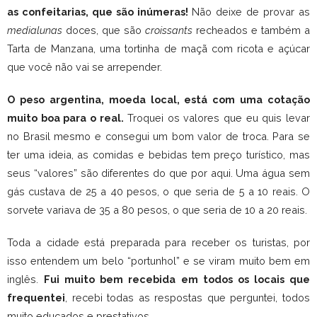
as confeitarias, que são inúmeras!
Não deixe de provar as
medialunas
doces, que são
croissants
recheados e também a
Tarta de Manzana, uma tortinha de maçã com ricota e açúcar
que você não vai se arrepender.
O peso argentina, moeda local, está com uma cotação
muito boa para o real.
Troquei os valores que eu quis levar
no Brasil mesmo e consegui um bom valor de troca. Para se
ter uma ideia, as comidas e bebidas tem preço turístico, mas
seus “valores” são diferentes do que por aqui. Uma água sem
gás custava de 25 a 40 pesos, o que seria de 5 a 10 reais. O
sorvete variava de 35 a 80 pesos, o que seria de 10 a 20 reais.
Toda a cidade está preparada para receber os turistas, por
isso entendem um belo “portunhol” e se viram muito bem em
inglês.
Fui muito bem recebida em todos os locais que
frequentei
, recebi todas as respostas que perguntei, todos
muito educados e prestativos.