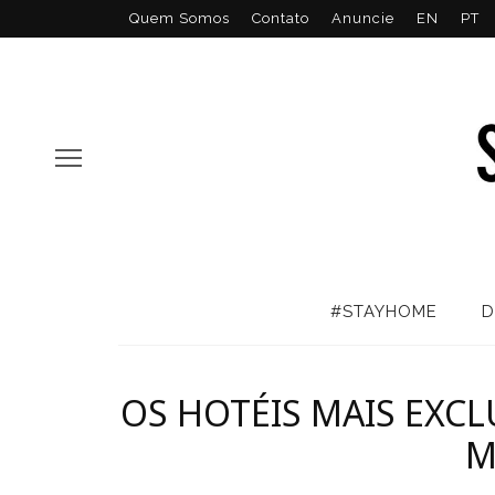
Quem Somos
Contato
Anuncie
EN
PT
#STAYHOME
D
OS HOTÉIS MAIS EXCL
M