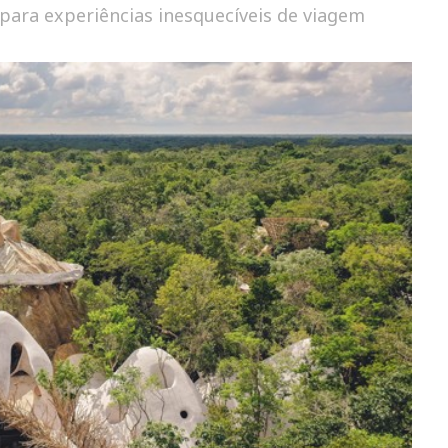
ara experiências inesquecíveis de viagem
HOTÉIS BOUTIQUE EM SAN
FRANCISCO PARA CONHECER NA
SUA PRÓXIMA VIAGEM
OTÉIS DE 2021
T CONDE NAST