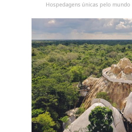
Hospedagens únicas pelo mundo p
OS MELHORES H
PELA GOLD LIS
TRAVELER