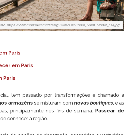
foto: https://commons.wikimedia.org/wiki/File:Canal_Saint-Martin_114.jpg
em Paris
ecer em Paris
 Paris
ncial, tem passado por transformações e chamado a
gos armazéns
se misturam com
novas
boutiques
, e as
as, principalmente nos fins de semana.
Passear de
de conhecer a região.