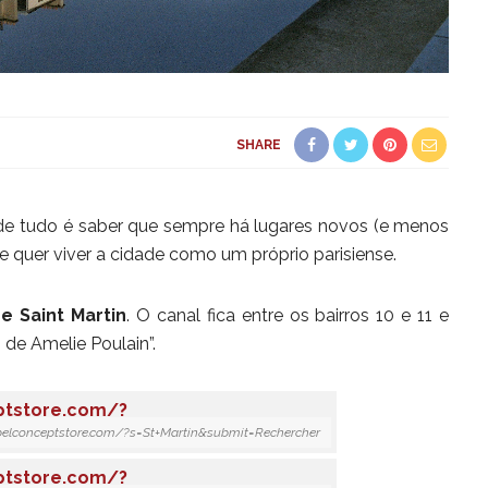
SHARE
 de tudo é saber que sempre há lugares novos (e menos
se quer viver a cidade como um próprio parisiense.
e Saint Martin
. O canal fica entre os bairros 10 e 11 e
de Amelie Poulain”.
abelconceptstore.com/?s=St+Martin&submit=Rechercher