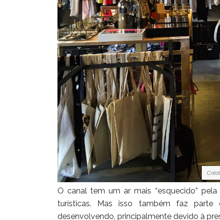
Créd
O canal tem um ar mais “esquecido” pela c
turísticas. Mas isso também faz parte
desenvolvendo, principalmente devido à pres