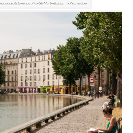
abelconceptstore.com/?s=St+Martin&submit=Rechercher