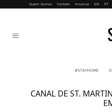
Quem Somos
Contato
Anuncie
EN
PT
#STAYHOME
D
CANAL DE ST. MARTI
E