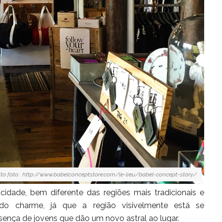
ito foto: http://www.babelconceptstore.com/le-lieu/babel-concept-story/
idade, bem diferente das regiões mais tradicionais e
 do charme, já que a região visivelmente está se
ença de jovens que dão um novo astral ao lugar.