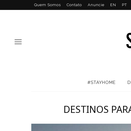
Quem Somos
Contato
Anuncie
EN
PT
#STAYHOME
D
DESTINOS PARA