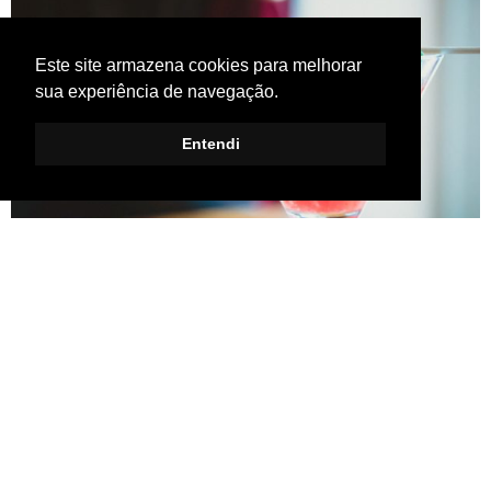
Este site armazena cookies para melhorar
sua experiência de navegação.
Entendi
8 ANOS AGO
Quando pensamos em
Barcelona
nossa mente nos leva
diretamente para…
sangrias
! É porque a cidade e o país são
muito conhecidos pela sua história com vinhos. Porém, de
acordo com o
Condé Nast Traveler
, a cidade é um dos